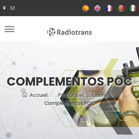
COMPLEMENTOS POC
Accueil
: :
Produits et Solutions
: :
Complementos POC