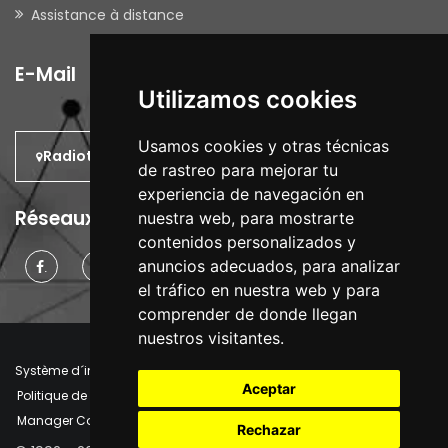
Assistance à distance
E-Mail
Utilizamos cookies
Usamos cookies y otras técnicas
Radiotrans: Dans le monde
de rastreo para mejorar tu
experiencia de navegación en
Réseaux Sociaux
nuestra web, para mostrarte
contenidos personalizados y
anuncios adecuados, para analizar
.
.
.
el tráfico en nuestra web y para
comprender de donde llegan
nuestros visitantes.
Système d´information interne
Avis juridique
Aceptar
Politique de confidentialité
Politique de cookies
Manager Cookies
Rechazar