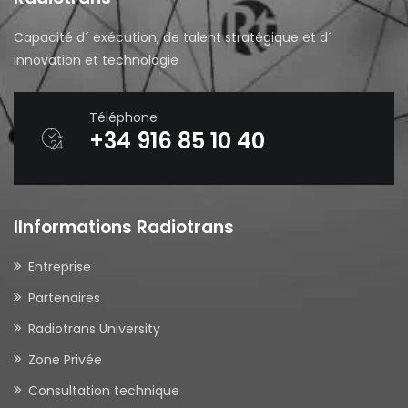
Capacité d´ exécution, de talent stratégique et d´
innovation et technologie
Téléphone
+34 916 85 10 40
IInformations Radiotrans
Entreprise
Partenaires
Radiotrans University
Zone Privée
Consultation technique