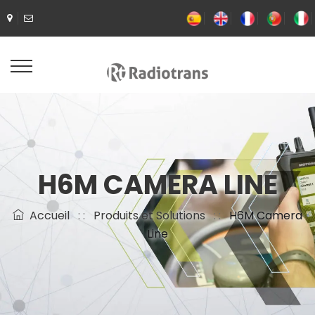
H6M CAMERA LINE
Accueil
: :
Produits et Solutions
: :
H6M Camera
Line