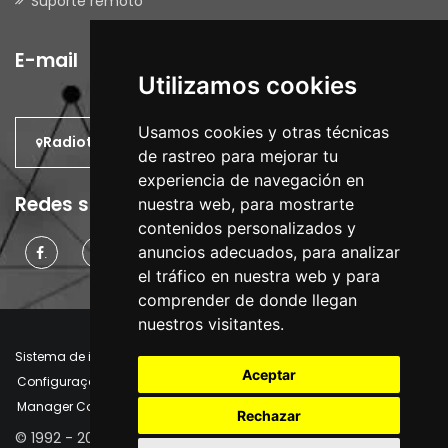
Suporte remoto
E-mail
Utilizamos cookies
Usamos cookies y otras técnicas
Radiotrans: No mundo.
de rastreo para mejorar tu
experiencia de navegación en
Redes sociais
nuestra web, para mostrarte
contenidos personalizados y
anuncios adecuados, para analizar
.
.
.
el tráfico en nuestra web y para
comprender de donde llegan
nuestros visitantes.
Sistema de informação interno
Aviso Legal
Aceptar
Configurações de cookies
Política de Cookies
Manager Cookies
Rechazar
© 1992 - 2026 | Radiotrans - Engenharia e fornecimento de