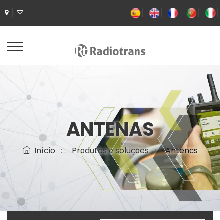
ANTENAS
Início
: :
Produtos e soluções
: :
Antenas