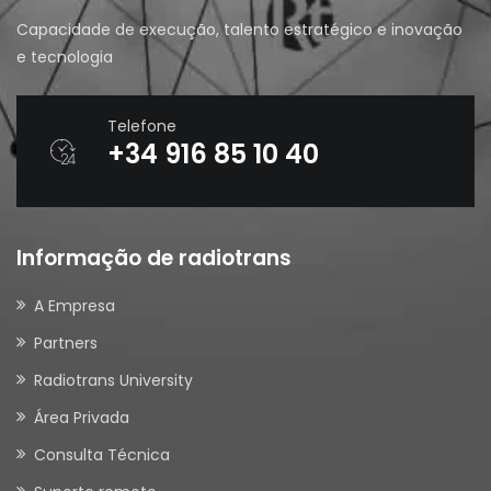
Capacidade de execução, talento estratégico e inovação
e tecnologia
Telefone
+34 916 85 10 40
Informação de radiotrans
A Empresa
Partners
Radiotrans University
Área Privada
Consulta Técnica