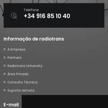
Telefone
+34 916 85 10 40
Informação de radiotrans
A Empresa
Partners
Radiotrans University
Área Privada
Consulta Técnica
Suporte remoto
E-mail