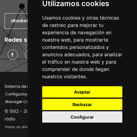
Utilizamos cookies
Usamos cookies y otras técnicas
Radiotrans: No mundo.
de rastreo para mejorar tu
experiencia de navegación en
Redes sociais
nuestra web, para mostrarte
contenidos personalizados y
anuncios adecuados, para analizar
.
.
.
el tráfico en nuestra web y para
comprender de donde llegan
nuestros visitantes.
Sistema de informação interno
Aviso Legal
Aceptar
Configurações de cookies
Política de Cookies
Manager Cookies
Rechazar
© 1992 - 2026 | Radiotrans - Engenharia e fornecimento de
Configurar
rádio
Todos os direitos reservados