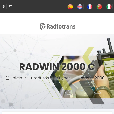
RADWIN 2000 C
Início
: :
Produtos e soluções
: :
Radwin 2000 C