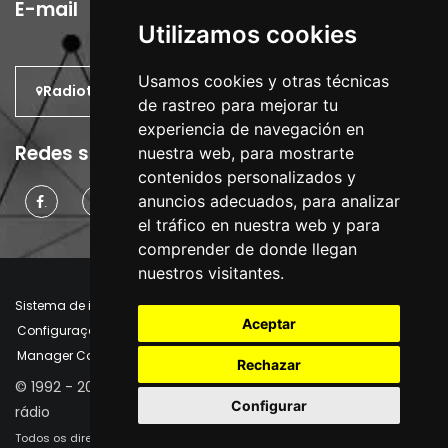
E-mail
Utilizamos cookies
Usamos cookies y otras técnicas
Radiotrans: No mundo.
de rastreo para mejorar tu
experiencia de navegación en
Redes sociais
nuestra web, para mostrarte
contenidos personalizados y
anuncios adecuados, para analizar
.
.
.
el tráfico en nuestra web y para
comprender de donde llegan
nuestros visitantes.
Sistema de informação interno
Aviso Legal
Aceptar
Configurações de cookies
Política de Cookies
Manager Cookies
Rechazar
© 1992 - 2026 | Radiotrans - Engenharia e fornecimento de
Configurar
rádio
Todos os direitos reservados