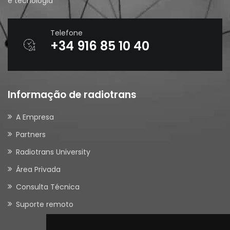
e tecnologia
Telefone
+34 916 85 10 40
Informação de radiotrans
A Empresa
Partners
Radiotrans University
Área Privada
Consulta Técnica
Suporte remoto