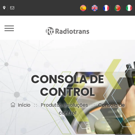
CONSOLA DE
CONTROL
Início
: :
Produtos e soluções
: :
Consola de
control