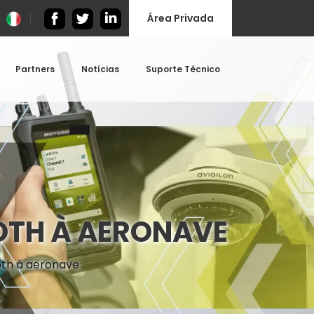
Área Privada
Partners
Notícias
Suporte Técnico
OTH À AERONAVE
oth à aeronave