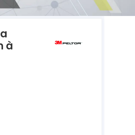
ra
h à