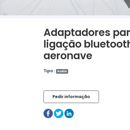
Adaptadores pa
ligação bluetoot
aeronave
Tipo :
Audio
Pedir informação