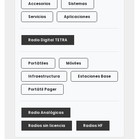
Accesorios
Sistemas
Servicios
Aplicaciones
Radio Digital TETRA
Portátiles
Móviles
Infraestructura
Estaciones Base
Portátil Pager
Radio Analógicas
Radios sin licencia
Radios HF