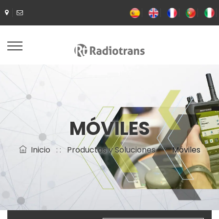
MÓVILES
Inicio
: :
Productos y Soluciones
: :
Móviles