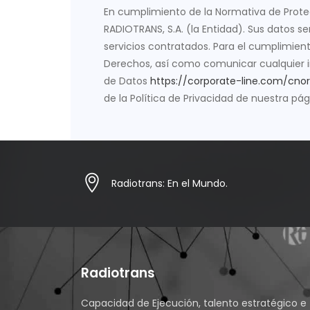
En cumplimiento de la Normativa de Prote
RADIOTRANS, S.A. (la Entidad). Sus datos se
servicios contratados. Para el cumplimient
Derechos, así como comunicar cualquier in
de Datos
https://corporate-line.com/cno
de la Política de Privacidad de nuestra pá
Radiotrans: En el Mundo.
Radiotrans
Capacidad de Ejecución, talento estratégico e