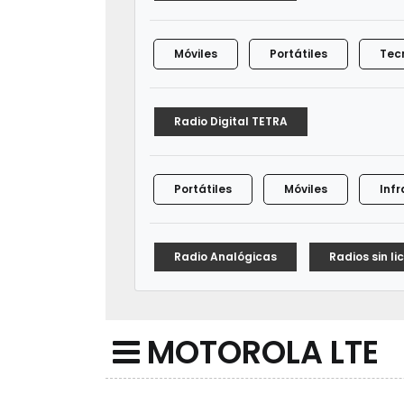
Móviles
Portátiles
Tec
Radio Digital TETRA
Portátiles
Móviles
Inf
Radio Analógicas
Radios sin li
MOTOROLA LTE