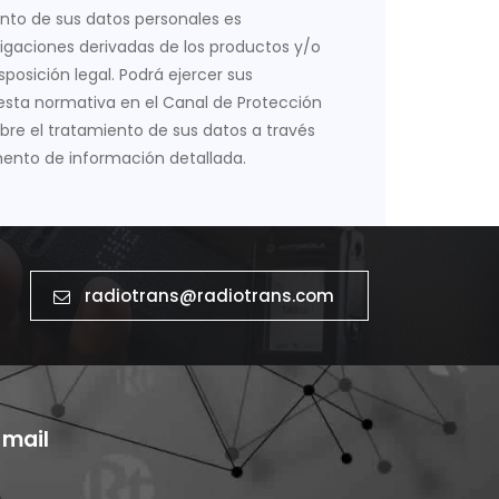
nto de sus datos personales es
obligaciones derivadas de los productos y/o
posición legal. Podrá ejercer sus
esta normativa en el Canal de Protección
bre el tratamiento de sus datos a través
ento de información detallada.
radiotrans@radiotrans.com
-mail