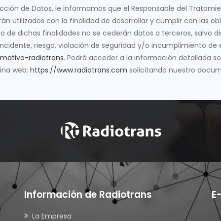
cción de Datos, le informamos que el Responsable del Tratamie
rán utilizados con la finalidad de desarrollar y cumplir con las 
o de dichas finalidades no se cederán datos a terceros, salvo dis
cidente, riesgo, violación de seguridad y/o incumplimiento de 
rmativo-radiotrans
. Podrá acceder a la información detallada so
gina web:
https://www.radiotrans.com
solicitando nuestro docum
Información de Radiotrans
E
La Empresa