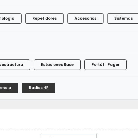
nología
Repetidores
Accesorios
Sistemas
raestructura
Estaciones Base
Portátil Pager
cencia
Radios HF