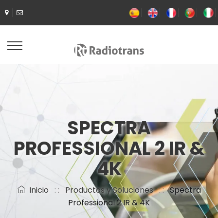
SPECTRA
PROFESSIONAL 2 IR &
4K
Inicio
: :
Productos y Soluciones
: :
Spectra
Professional 2 IR & 4K