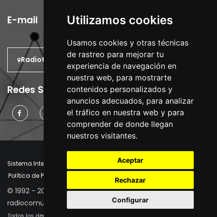
Utilizamos cookies
E-mail
Usamos cookies y otras técnicas
de rastreo para mejorar tu
Radiotrans: En el Mundo.
experiencia de navegación en
nuestra web, para mostrarte
Redes Sociales
contenidos personalizados y
anuncios adecuados, para analizar
el tráfico en nuestra web y para
.
.
.
comprender de donde llegan
nuestros visitantes.
Aceptar
Sistema Interno de Información
Aviso Legal
Política de Privacidad
Política de Cookies
Manager Cookies
Rechazar
© 1992 - 2026 | Radiotrans - Ingeniería y suministro de
Configurar
radiocomunicaciones
Todos los derechos reservados