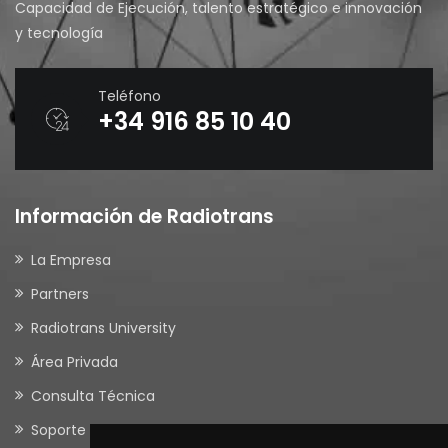
Capacidad de Ejecución, talento estratégico e innovación
y tecnología
Teléfono
+34 916 85 10 40
Información de Radiotrans
La Empresa
Partners
Radiotrans University
Área Privada
Consulta Técnica
Soporte Remoto