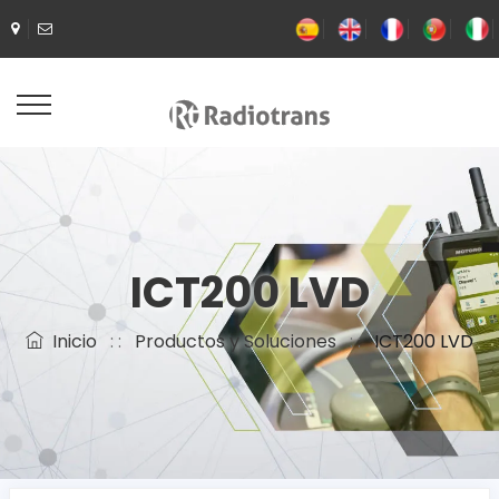
ICT200 LVD
Inicio
: :
Productos y Soluciones
: :
ICT200 LVD