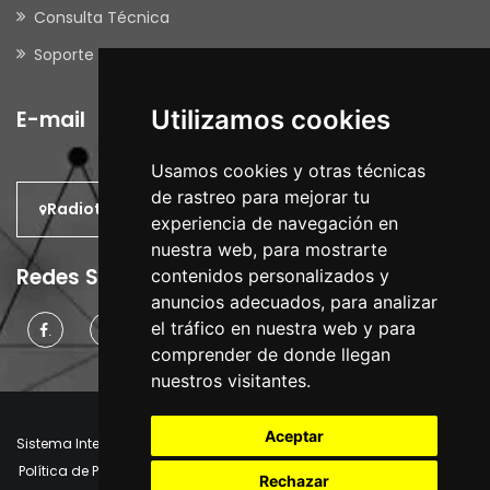
Consulta Técnica
Soporte Remoto
Utilizamos cookies
E-mail
Usamos cookies y otras técnicas
de rastreo para mejorar tu
Radiotrans: En el Mundo.
experiencia de navegación en
nuestra web, para mostrarte
Redes Sociales
contenidos personalizados y
anuncios adecuados, para analizar
el tráfico en nuestra web y para
.
.
.
comprender de donde llegan
nuestros visitantes.
Aceptar
Sistema Interno de Información
Aviso Legal
Política de Privacidad
Política de Cookies
Manager Cookies
Rechazar