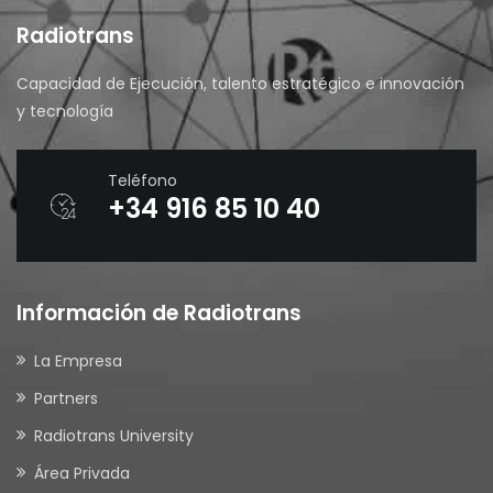
Radiotrans
Capacidad de Ejecución, talento estratégico e innovación
y tecnología
Teléfono
+34 916 85 10 40
Información de Radiotrans
La Empresa
Partners
Radiotrans University
Área Privada