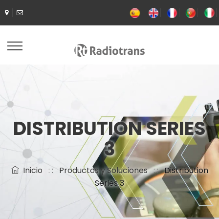
DISTRIBUTION SERIES
3
Inicio
: :
Productos y Soluciones
: :
Distribution
Series 3