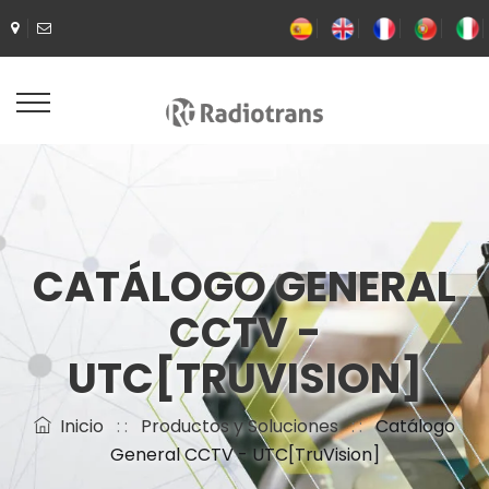
CATÁLOGO GENERAL
CCTV -
UTC[TRUVISION]
Inicio
: :
Productos y Soluciones
: :
Catálogo
General CCTV - UTC[TruVision]