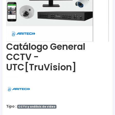
Catálogo General
CCTV -
UTC[TruVision]
Tipo :
CCTV y análisis de video